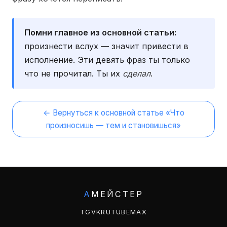
Помни главное из основной статьи:
произнести вслух — значит привести в
исполнение. Эти девять фраз ты только
что не прочитал. Ты их
сделал
.
← Вернуться к основной статье «Что
произносишь — тем и становишься»
А
МЕЙСТЕР
TG
VK
RUTUBE
MAX