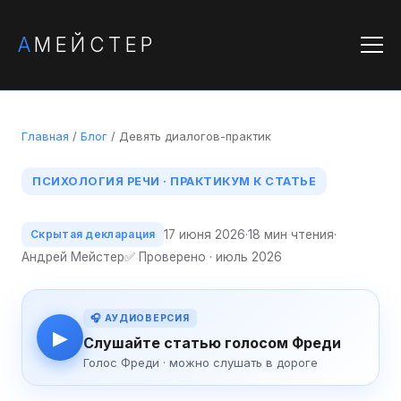
А
МЕЙСТЕР
Главная
/
Блог
/ Девять диалогов-практик
ПСИХОЛОГИЯ РЕЧИ · ПРАКТИКУМ К СТАТЬЕ
17 июня 2026
·
18 мин чтения
·
Скрытая декларация
Андрей Мейстер
✅ Проверено · июль 2026
🎧 АУДИОВЕРСИЯ
▶
Слушайте статью голосом Фреди
Голос Фреди · можно слушать в дороге