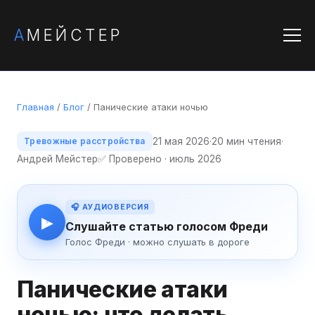
А
МЕЙСТЕР
Главная
/
Блог
/ Панические атаки ночью
21 мая 2026
·
20 мин чтения
·
Тревожные расстройства
Андрей Мейстер
✅ Проверено · июль 2026
🎧 АУДИОВЕРСИЯ
▶
Слушайте статью голосом Фреди
Голос Фреди · можно слушать в дороге
Панические атаки
ночью: что делать