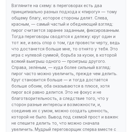
Взгляните на схему: в переговорах есть два
принципиально разных подхода к «пирогу» — тому
общему благу, которое стороны делят. Слева,
красным, — самый частый и обедняющий взгляд:
пирог считается заранее заданным, фиксированным.
Тогда переговоры сводятся к дележу: круг один и
тот же, и весь спор о том, где провести черту, ведь
что достанется больше мне, то отнято у тебя. Это
игра с нулевой суммой, борьба за куски, в которой
всякий выигрыш одного — проигрыш другого.
Справа, зелёным, — куда более сильный взгляд:
пирог часто можно увеличить, прежде чем делить.
Круг становится больше — и тогда достаётся
больше обоим, оба оказываются в плюсе, хотя
пирог всё равно делится. Это не фокус и не
благотворительность, а следствие того, что у
сторон разные интересы и возможности, и,
соединив их с умом, можно создать ценность,
которой не было. Вывод под схемой прост и важен:
не спешите делить то, что можно сначала
увеличить. Мудрый переговорщик сперва вместе с