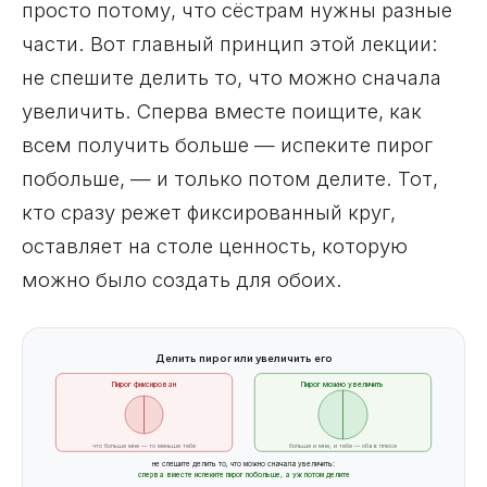
просто потому, что сёстрам нужны разные
части. Вот главный принцип этой лекции:
не спешите делить то, что можно сначала
увеличить. Сперва вместе поищите, как
всем получить больше — испеките пирог
побольше, — и только потом делите. Тот,
кто сразу режет фиксированный круг,
оставляет на столе ценность, которую
можно было создать для обоих.
Делить пирог или увеличить его
Пирог фиксирован
Пирог можно увеличить
что больше мне — то меньше тебе
больше и мне, и тебе — оба в плюсе
не спешите делить то, что можно сначала увеличить:
сперва вместе испеките пирог побольше, а уж потом делите