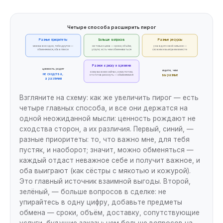
Четыре способа расширить пирог
Разные приоритеты
Больше вопросов
Разные ресурсы
мне важно одно, тебе другое —
не только цена — сроки, объём,
у каждого своё сильное —
обменяемся, оба в плюсе
услуги; есть чем обмениваться
сложим и выиграем вместе
Разное к риску и времени
ценность родят
ищите, чем
кому важнее сейчас, кому потом,
не сходства,
кто готов рискнуть — обменяемся
вы разные
а различия
Взгляните на схему: как же увеличить пирог — есть
четыре главных способа, и все они держатся на
одной неожиданной мысли: ценность рождают не
сходства сторон, а их различия. Первый, синий, —
разные приоритеты: то, что важно мне, для тебя
пустяк, и наоборот; значит, можно обменяться —
каждый отдаст неважное себе и получит важное, и
оба выиграют (как сёстры с мякотью и кожурой).
Это главный источник взаимной выгоды. Второй,
зелёный, — больше вопросов в сделке: не
упирайтесь в одну цифру, добавьте предметы
обмена — сроки, объём, доставку, сопутствующие
услуги, будущие заказы; чем больше вопросов на