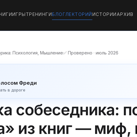
НИГИ
ИГРЫ
ТРЕНИНГИ
БЛОГ
ЛЕКТОРИЙ
ИСТОРИИ
АРХИВ
брика: Психология, Мышление
✅ Проверено · июль 2026
олосом Фреди
ать в дороге
а собеседника: п
а» из книг — миф, 