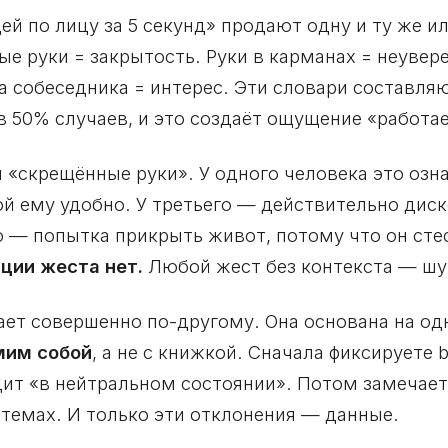
дей по лицу за 5 секунд» продают одну и ту же 
ые руки = закрытость. Руки в карманах = неувере
на собеседника = интерес. Эти словари составля
в 50% случаев, и это создаёт ощущение «работае
 «скрещённые руки». У одного человека это озн
ой ему удобно. У третьего — действительно дис
о — попытка прикрыть живот, потому что он сте
ции жеста нет.
Любой жест без контекста — шу
ает совершенно по-другому. Она основана на од
мим собой
, а не с книжкой. Сначала фиксируете b
ит «в нейтральном состоянии». Потом замечаете
 темах. И только эти отклонения — данные.