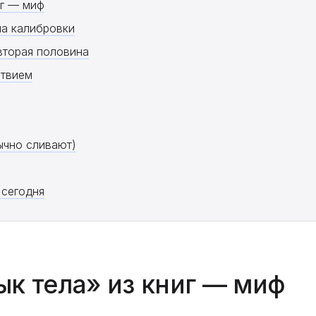
иг — миф
на калибровки
 вторая половина
ствием
ычно сливают)
 сегодня
ык тела» из книг — миф