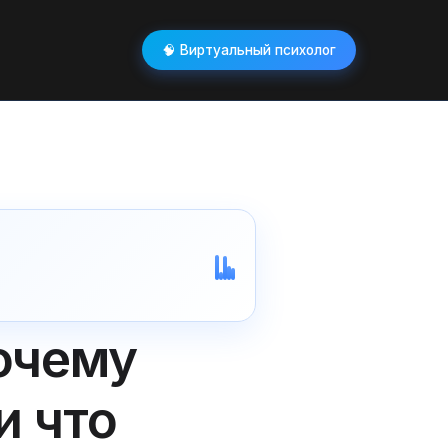
🧠 Виртуальный психолог
очему
и что