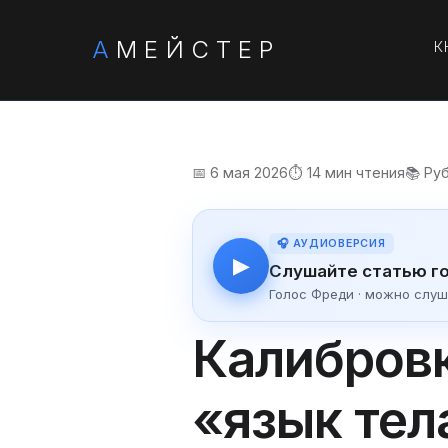
А
МЕЙСТЕР
К
📅 6 мая 2026
⏱️ 14 мин чтения
📚 Ру
🎧 АУДИОВЕРСИЯ
▶
Слушайте статью г
Голос Фреди · можно слуш
Калибровк
«язык тел