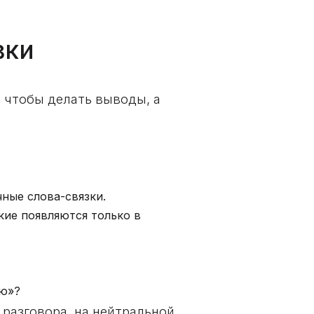
вки
, чтобы делать выводы, а
ные слова-связки.
кие появляются только в
аю»?
 разговора, на нейтральной