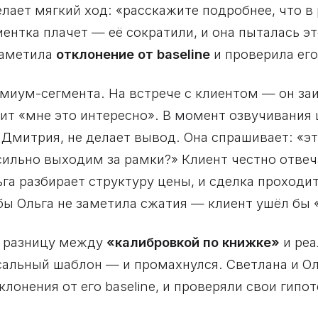
лает мягкий ход: «расскажите подробнее, что в
ентка плачет — её сократили, и она пыталась эт
заметила
отклонение от baseline
и проверила его
емиум-сегмента. На встрече с клиентом — он за
ит «мне это интересно». В момент озвучивания 
т Дмитрия, не делает вывод. Она спрашивает: «э
льно выходим за рамки?» Клиент честно отвеча
ьга разбирает структуру цены, и сделка проходи
ы Ольга не заметила сжатия — клиент ушёл бы «
т разницу между
«калибровкой по книжке»
и реа
альный шаблон — и промахнулся. Светлана и Ол
лонения от его baseline, и проверяли свои гипо