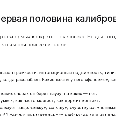
 первая половина калибро
арта «нормы» конкретного человека. Не для того
ваться при поиске сигналов.
пазон громкости, интонационная подвижность, типич
 когда расслаблен. Какие жесты у него «фоновые», ка
 каких словах он берёт паузу, на каких — нет.
мьях, как часто моргает, как держит контакт.
ользует чаще: «вижу», «слышу», «чувствую», «поним
0-60 секунд внимательного наблюдения в начале