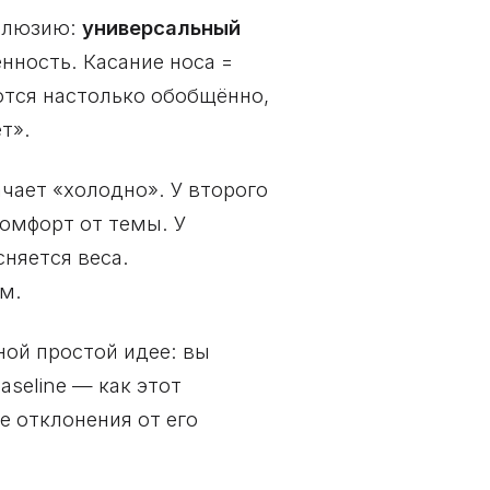
иллюзию:
универсальный
нность. Касание носа =
ются настолько обобщённо,
т».
ачает «холодно». У второго
комфорт от темы. У
сняется веса.
м.
ной простой идее: вы
aseline — как этот
 отклонения от его