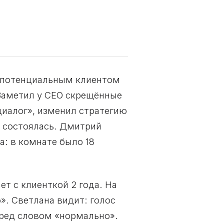
 с потенциальным клиентом
 Заметил у CEO скрещённые
диалог», изменил стратегию
е состоялась. Дмитрий
а: в комнате было 18
ет с клиенткой 2 года. На
». Светлана видит: голос
еред словом «нормально».