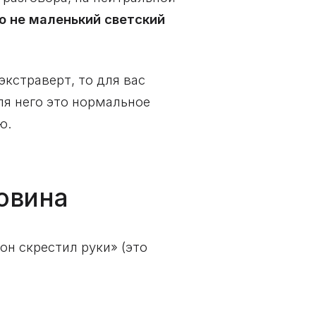
о не маленький светский
экстраверт, то для вас
ля него это нормальное
ю.
ловина
он скрестил руки» (это