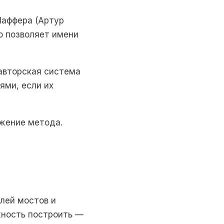
Лаффера (Артур
о позволяет имени
 авторская система
ями, если их
ижение метода.
лей мостов и
ожность построить —