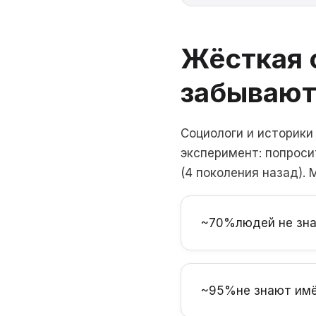
Жёсткая 
забываю
Социологи и историки
эксперимент: попроси
(4 поколения назад).
~70%
людей не зн
~95%
не знают им