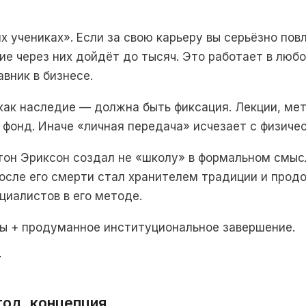
х учениках». Если за свою карьеру вы серьёзно пов
ие через них дойдёт до тысяч. Это работает в любо
авник в бизнесе.
как наследие — должна быть фиксация. Лекции, мет
 фонд. Иначе «личная передача» исчезает с физиче
он Эриксон создал не «школу» в формальном смыс
осле его смерти стал хранителем традиции и прод
циалистов в его методе.
ты + продуманное институциональное завершение.
т
од, концепция