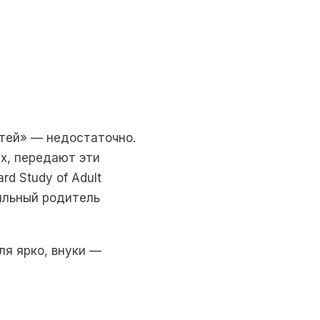
етей» — недостаточно.
х, передают эти
d Study of Adult
ильный родитель
ля ярко, внуки —