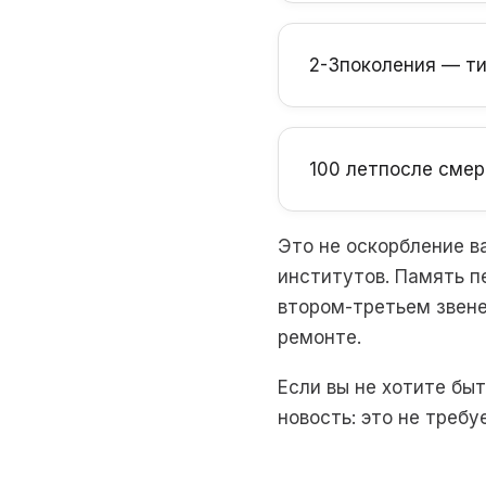
2-3
поколения — ти
100 лет
после смер
Это не оскорбление в
институтов. Память п
втором-третьем звен
ремонте.
Если вы не хотите бы
новость: это не требу