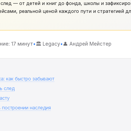
 след — от детей и книг до фонда, школы и зафиксиро
ейсами, реальной ценой каждого пути и стратегией д
ние: 17 минут
•
🏛️ Legacy
•
👤 Андрей Мейстер
ка: как быстро забывают
ь след
асту
 построении наследия