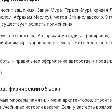
 носит ваше имя. Закон Мура (Гордон Мур), кривая 
слоу (Абрахам Маслоу), метод Станиславского. Эт
о существует область применения.
евское открытие. Авторская методика тренировок,
ый фреймворк управления — могут жить десятилети
аботы + правильное оформление авторства + продв
ет
ра, физический объект
мые маркеры памяти. Имена архитекторов, строите
в учебниках истории веками. Если у вас есть возм