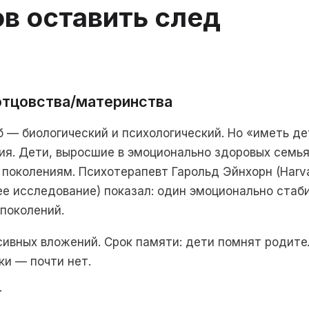
в оставить след
отцовства/материнства
 — биологический и психологический. Но «иметь д
ия. Дети, выросшие в эмоционально здоровых семья
околениям. Психотерапевт Гарольд Эйнхорн (Harvar
ее исследование) показал: один эмоционально стаб
поколений.
нсивных вложений. Срок памяти: дети помнят родите
ки — почти нет.
т