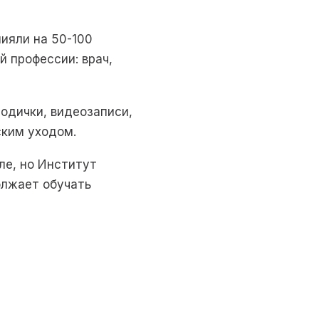
лияли на 50-100
й профессии: врач,
одички, видеозаписи,
ским уходом.
ле, но Институт
олжает обучать