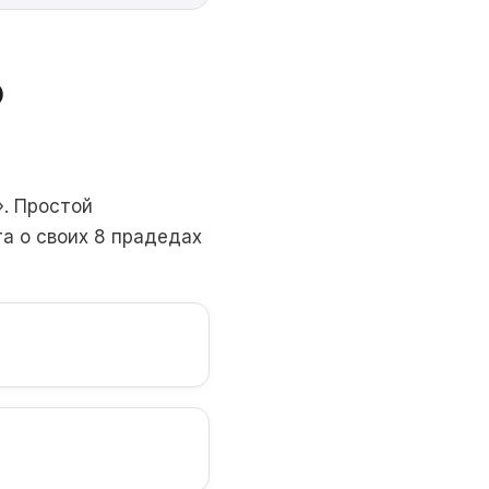
о
». Простой
та о своих 8 прадедах