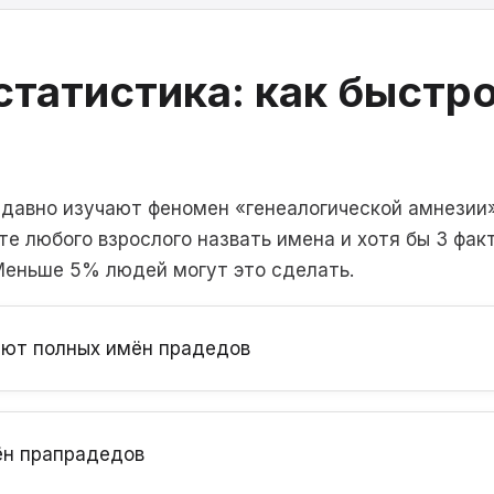
статистика: как быстр
т
 давно изучают феномен «генеалогической амнезии
те любого взрослого назвать имена и хотя бы 3 фак
 Меньше 5% людей могут это сделать.
ают полных имён прадедов
ён прапрадедов