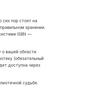
о сих пор стоят на
 правильном хранении.
 системе ISBN —
 о вашей области
иотеку (обязательный
удет доступна через
блиотечной судьбе.