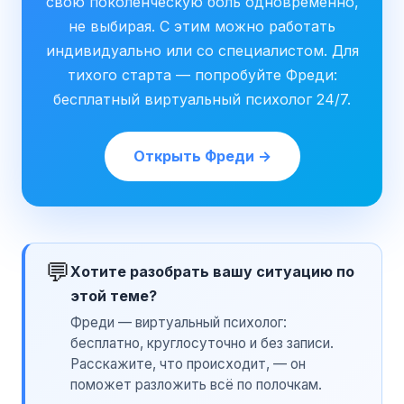
свою поколенческую боль одновременно,
не выбирая. С этим можно работать
индивидуально или со специалистом. Для
тихого старта — попробуйте Фреди:
бесплатный виртуальный психолог 24/7.
Открыть Фреди →
💬
Хотите разобрать вашу ситуацию по
этой теме?
Фреди — виртуальный психолог:
бесплатно, круглосуточно и без записи.
Расскажите, что происходит, — он
поможет разложить всё по полочкам.