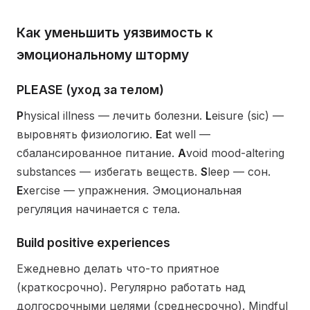
Как уменьшить уязвимость к
эмоциональному шторму
PLEASE (уход за телом)
P
hysical illness — лечить болезни.
L
eisure (sic) —
выровнять физиологию.
E
at well —
сбалансированное питание.
A
void mood-altering
substances — избегать веществ.
S
leep — сон.
E
xercise — упражнения. Эмоциональная
регуляция начинается с тела.
Build positive experiences
Ежедневно делать что-то приятное
(краткосрочно). Регулярно работать над
долгосрочными целями (среднесрочно). Mindful