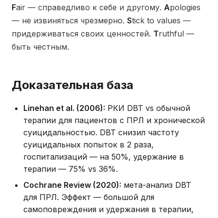
F
air — справедливо к себе и другому.
A
pologies
— не извиняться чрезмерно.
S
tick to values —
придерживаться своих ценностей.
T
ruthful —
быть честным.
Доказательная база
Linehan et al. (2006):
РКИ DBT vs обычной
терапии для пациентов с ПРЛ и хронической
суицидальностью. DBT снизил частоту
суицидальных попыток в 2 раза,
госпитализаций — на 50%, удержание в
терапии — 75% vs 36%.
Cochrane Review (2020):
мета-анализ DBT
для ПРЛ. Эффект — большой для
самоповреждения и удержания в терапии,