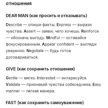
отношения
DEAR MAN (как просить и отказывать)
D
escribe — опиши факты.
E
xpress — вырази
чувства.
A
ssert — заяви, чего хочешь.
R
einforce
— обозначь выгоду.
M
indful — оставайся
фокусированным.
A
ppear confident — выгляди
уверенно.
N
egotiate — будь готов
договариваться.
GIVE (как сохранить отношения)
G
entle — мягко.
I
nterested — интересуйся.
V
alidate — признавай чувства собеседника.
E
asy
manner — лёгкая манера.
FAST (как сохранить самоуважение)