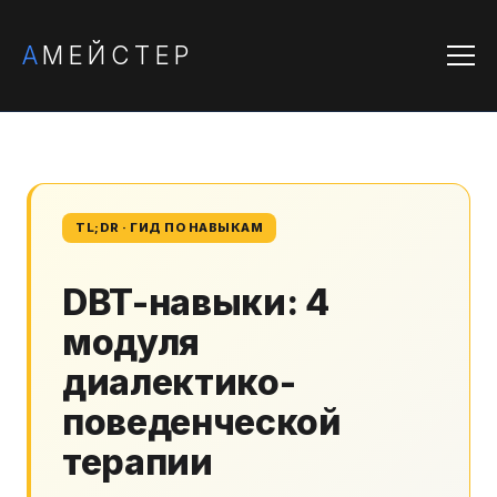
А
МЕЙСТЕР
TL;DR · ГИД ПО НАВЫКАМ
DBT-навыки: 4
модуля
диалектико-
поведенческой
терапии