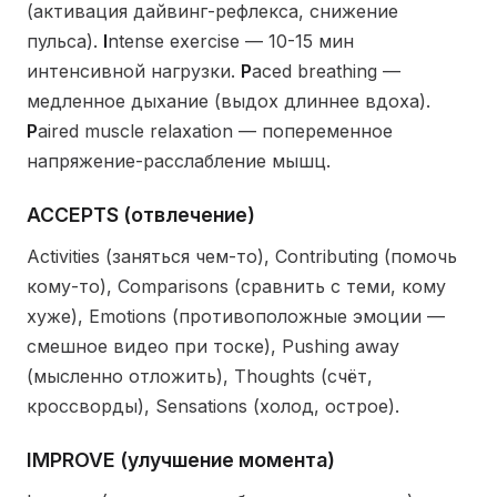
(активация дайвинг-рефлекса, снижение
пульса).
I
ntense exercise — 10-15 мин
интенсивной нагрузки.
P
aced breathing —
медленное дыхание (выдох длиннее вдоха).
P
aired muscle relaxation — попеременное
напряжение-расслабление мышц.
ACCEPTS (отвлечение)
Activities (заняться чем-то), Contributing (помочь
кому-то), Comparisons (сравнить с теми, кому
хуже), Emotions (противоположные эмоции —
смешное видео при тоске), Pushing away
(мысленно отложить), Thoughts (счёт,
кроссворды), Sensations (холод, острое).
IMPROVE (улучшение момента)