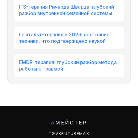
IFS-терапия Ричарда Шварца: глубокий
разбор внутренней семейной системы
Гештальт-терапия в 2026: состояние,
техники, что подтверждено наукой
EMDR-терапия: глубокий разбор метода
работы с травмой
А
МЕЙСТЕР
TG
VK
RUTUBE
MAX