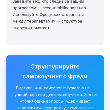
Заведите тех, кто следит за вашим
прогрессом — accountability партнёр.
Используйте Фреди как «терапевта
между терапевтами» — структура
снаружи помогает.
Структурируйте
самокоучинг с Фреди
Виртуальный психолог meysternlp.ru —
лучший партнёр для самокоучинга. Задаёт
уточняющие вопросы, удерживает
терапевтическую рамку, помогает не