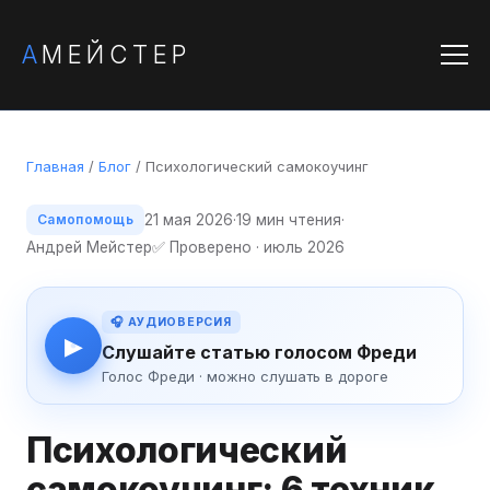
А
МЕЙСТЕР
Главная
/
Блог
/ Психологический самокоучинг
21 мая 2026
·
19 мин чтения
·
Самопомощь
Андрей Мейстер
✅ Проверено · июль 2026
🎧 АУДИОВЕРСИЯ
▶
Слушайте статью голосом Фреди
Голос Фреди · можно слушать в дороге
Психологический
самокоучинг: 6 техник