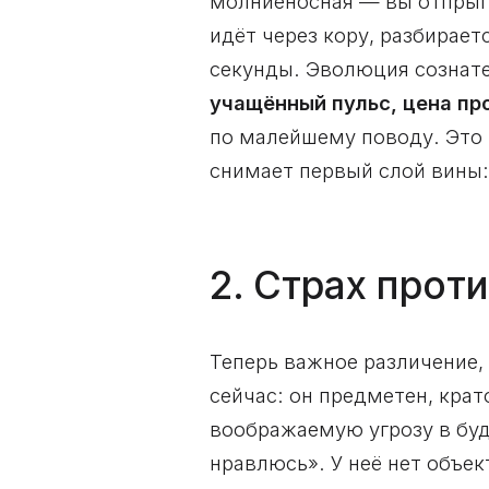
молниеносная — вы отпрыги
идёт через кору, разбирает
секунды. Эволюция сознат
учащённый пульс, цена пр
по малейшему поводу. Это 
снимает первый слой вины:
2. Страх прот
Теперь важное различение, 
сейчас: он предметен, кра
воображаемую угрозу в буду
нравлюсь». У неё нет объек