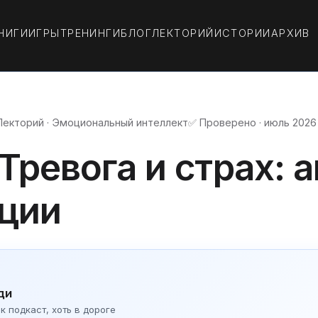
НИГИ
ИГРЫ
ТРЕНИНГИ
БЛОГ
ЛЕКТОРИЙ
ИСТОРИИ
АРХИВ
Лекторий · Эмоциональный интеллект
✅ Проверено · июль 2026
 Тревога и страх: 
ации
ди
 подкаст, хоть в дороге