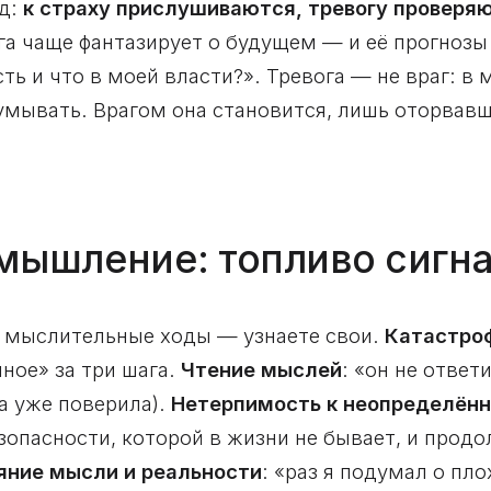
д:
к страху прислушиваются, тревогу проверя
га чаще фантазирует о будущем — и её прогнозы
ть и что в моей власти?». Тревога — не враг: в 
думывать. Врагом она становится, лишь оторвавш
 мышление: топливо сигн
е мыслительные ходы — узнаете свои.
Катастро
шное» за три шага.
Чтение мыслей
: «он не ответ
га уже поверила).
Нетерпимость к неопределён
опасности, которой в жизни не бывает, и продол
яние мысли и реальности
: «раз я подумал о пл