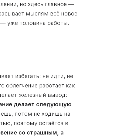
лении, но здесь главное —
брасывает мыслям всё новое
» — уже половина работы.
ает избегать: не идти, не
то облегчение работает как
 делает железный вывод:
гание делает следующую
паешь, потом не ходишь на
стью, поэтому остаётся в
овение со страшным, а