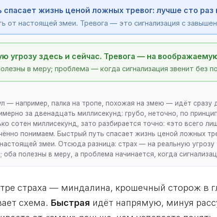
 спасает жизнь ценой ложных тревог: лучше сто раз 
ть от настоящей змеи. Тревога — это сигнализация с завыш
ую угрозу здесь и сейчас. Тревога — на воображаемую
полезны в меру; проблема — когда сигнализация звенит без п
ул — например, палка на тропе, похожая на змею — идёт сразу
имерно за двенадцать миллисекунд: грубо, неточно, по принци
ько сотен миллисекунд, зато разбирается точно: «это всего ли
чённо понимаем. Быстрый путь спасает жизнь ценой ложных тр
т настоящей змеи. Отсюда разница: страх — на реальную угрозу 
оба полезны в меру, а проблема начинается, когда сигнализац
тре страха — миндалина, крошечный сторож в гл
вает схема.
Быстрая
идёт напрямую, минуя рассу