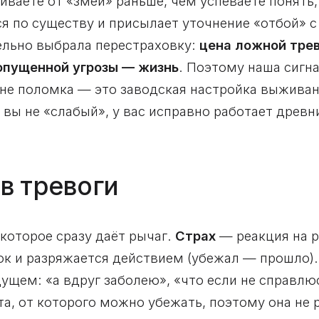
ваете от «змеи» раньше, чем успеваете понять,
ся по существу и присылает уточнение «отбой» 
ельно выбрала перестраховку:
цена ложной трев
опущенной угрозы — жизнь
. Поэтому наша сигн
не поломка — это заводская настройка выживан
 вы не «слабый», у вас исправно работает древн
ив тревоги
которое сразу даёт рычаг.
Страх
— реакция на р
ток и разряжается действием (убежал — прошло)
щем: «а вдруг заболею», «что если не справлюс
та, от которого можно убежать, поэтому она не 