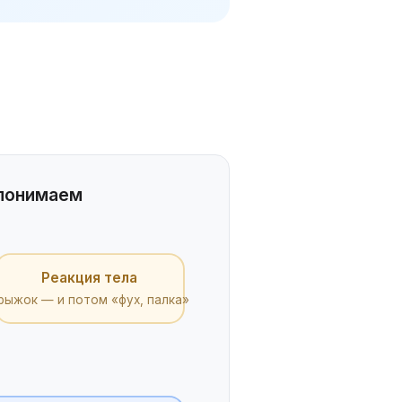
 понимаем
Реакция тела
рыжок — и потом «фух, палка»