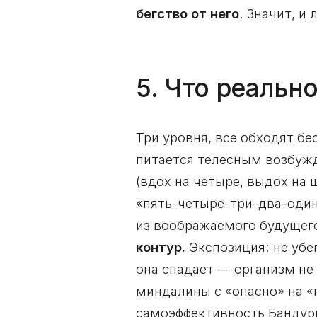
бегство от него
. Значит, и
5. Что реальн
Три уровня, все обходят б
питается телесным возбужд
(вдох на четыре, выдох на
«пять-четыре-три-два-один
из воображаемого будущего
контур.
Экспозиция: не убег
она спадает — организм не
миндалины с «опасно» на «
самоэффективность Банду