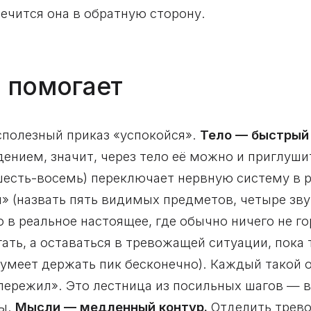
 лечится она в обратную сторону.
о помогает
есполезный приказ «успокойся».
Тело — быстрый 
ением, значит, через тело её можно и приглуш
 шесть-восемь) переключает нервную систему в 
» (назвать пять видимых предметов, четыре зву
 в реальное настоящее, где обычно ничего не г
ать, а оставаться в тревожащей ситуации, пока 
 умеет держать пик бесконечно). Каждый такой
пережил». Это лестница из посильных шагов — 
ры.
Мысли — медленный контур.
Отделить трево