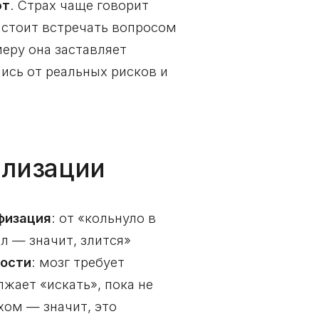
ют
. Страх чаще говорит
 стоит встречать вопросом
меру она заставляет
ись от реальных рисков и
ализации
физация
: от «кольнуло в
ил — значит, злится»
ности
: мозг требует
жает «искать», пока не
охом — значит, это