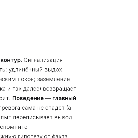
контур.
Сигнализация
ить: удлинённый выдох
режим покоя; заземление
ка и так далее) возвращает
орит.
Поведение — главный
тревога сама не спадёт (а
 опыт переписывает вывод
вспомните
жную гипотезу от факта,