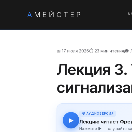
А
МЕЙСТЕР
К
📅 17 июля 2026
⏱️ 23 мин чтения
🎓 
Лекция 3.
сигнализ
🎧 АУДИОВЕРСИЯ
▶
Лекцию читает Фре
Нажмите ▶ — слушайте как