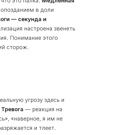
 что это палка.
Медленная
с опозданием в доли
оги — секунда и
ализация настроена звенеть
ия. Понимание этого
ий сторож.
еальную угрозу здесь и
.
Тревога
— реакция на
ь», «наверное, я им не
разряжается и тлеет.