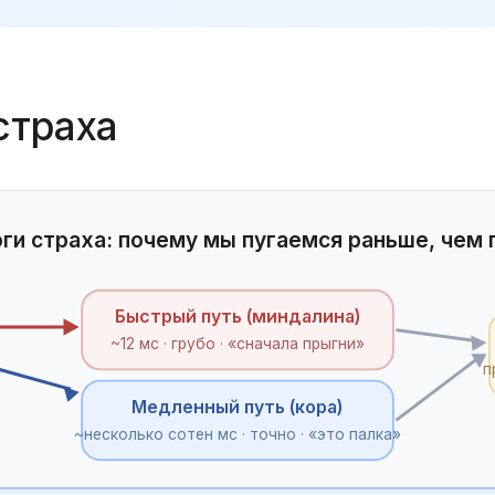
страха
ги страха: почему мы пугаемся раньше, чем
Быстрый путь (миндалина)
~12 мс · грубо · «сначала прыгни»
п
Медленный путь (кора)
~несколько сотен мс · точно · «это палка»