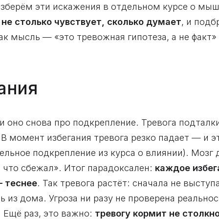
зберём эти искажения в отдельном курсе о мыш
 не столько чувствует, сколько думает
, и под
ак мысль — «это тревожная гипотеза, а не факт
гания
 оно снова про подкрепление. Тревога подталкив
 В момент избегания тревога резко падает — и э
тельное подкрепление из курса о влиянии). Мозг
 что сбежал». Итог парадоксален:
каждое избе
— теснее
. Так тревога растёт: сначала не высту
 из дома. Угроза ни разу не проверена реально
 Ещё раз, это важно:
тревогу кормит не столкн