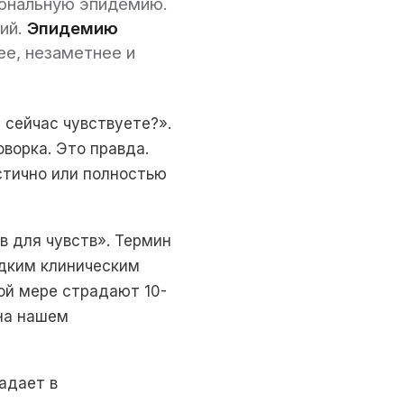
иональную эпидемию.
ий.
Эпидемию
е, незаметнее и
 сейчас чувствуете?».
оворка. Это правда.
астично или полностью
в для чувств». Термин
едким клиническим
ной мере страдают 10-
 на нашем
адает в