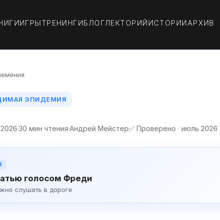
НИГИ
ИГРЫ
ТРЕНИНГИ
БЛОГ
ЛЕКТОРИЙ
ИСТОРИИ
АРХИВ
немения
ИДИМАЯ ЭПИДЕМИЯ
 2026
·
30 мин чтения
·
Андрей Мейстер
✅ Проверено · июль 2026
Я
атью голосом Фреди
ожно слушать в дороге