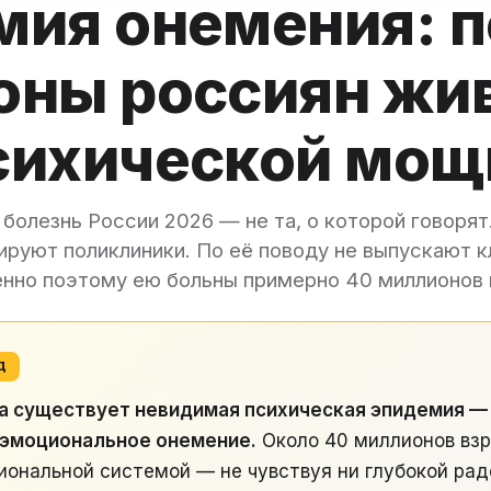
мия онемения: 
ны россиян жив
сихической мощ
болезнь России 2026 — не та, о которой говорят
ируют поликлиники. По её поводу не выпускают 
нно поэтому ею больны примерно 40 миллионов 
Д
да существует невидимая психическая эпидемия —
 эмоциональное онемение.
Около 40 миллионов взр
ональной системой — не чувствуя ни глубокой радо