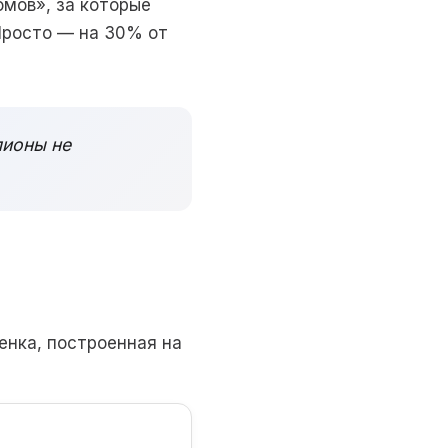
омов», за которые
Просто — на 30% от
лионы не
енка, построенная на