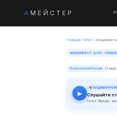
А
МЕЙСТЕР
К
Главная
/
Блог
/ Эпидемия о
МАНИФЕСТ 2/30 · НЕВ
21 мая
Психология России
🎧 АУДИОВЕРСИ
▶
Слушайте ст
Голос Фреди · м