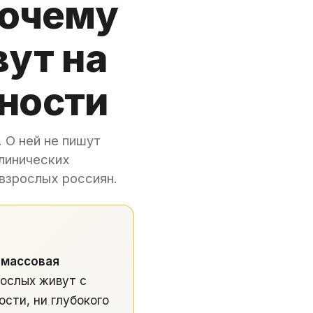
почему
ут на
ности
. О ней не пишут
клинических
взрослых россиян.
 массовая
ослых живут с
сти, ни глубокого