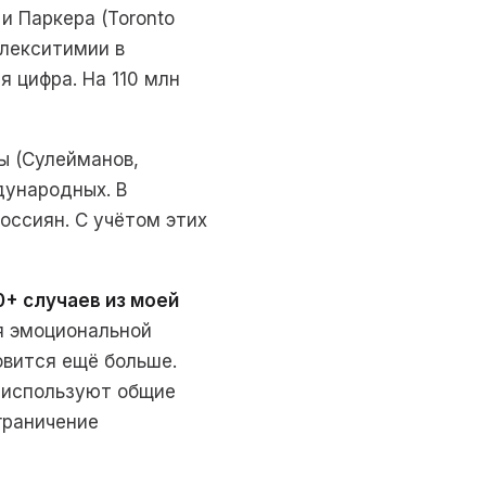
и Паркера (Toronto
алекситимии в
я цифра. На 110 млн
ы (Сулейманов,
дународных. В
оссиян. С учётом этих
0+ случаев из моей
я эмоциональной
овится ещё больше.
 используют общие
ограничение