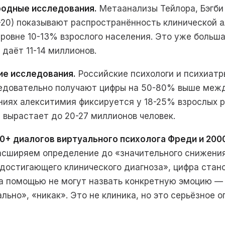
родные исследования.
Метаанализы Тейлора, Бэгби 
AS-20) показывают распространённость клинической 
уровне 10-13% взрослого населения. Это уже больша
 даёт 11-14 миллионов.
ие исследования.
Российские психологи и психиатр
ледовательно получают цифры на 50-80% выше меж
иях алекситимия фиксируется у 18-25% взрослых р
 вырастает до 20-27 миллионов человек.
00+ диалогов виртуального психолога Фреди и 200
асширяем определение до «значительного снижени
 достигающего клинического диагноза», цифра стан
 помощью не могут назвать конкретную эмоцию —
льно», «никак». Это не клиника, но это серьёзное 