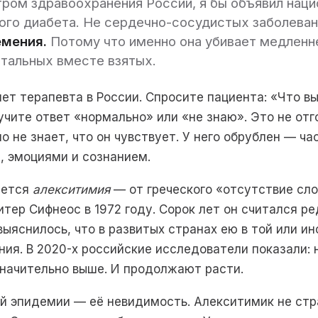
тром здравоохранения России, я бы объявил нац
ого диабета. Не сердечно-сосудистых заболеван
емения.
Потому что именно она убивает медленне
тальных вместе взятых.
ет терапевта в России. Спросите пациента: «Что вы
учите ответ «нормально» или «не знаю». Это не отг
о не знает, что он чувствует. У него обрублен — ч
, эмоциями и сознанием.
ается
алекситимия
— от греческого «отсутствие сло
итер Сифнеос в 1972 году. Сорок лет он считался р
выяснилось, что в развитых странах ею в той или и
ния. В 2020-х российские исследователи показали:
начительно выше. И продолжают расти.
й эпидемии — её невидимость. Алекситимик не стр