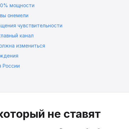
30% мощности
 вы онемели
ащения чувствительности
главный канал
олжна измениться
уждения
я России
который не ставят