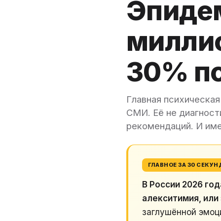
Эпиде
миллио
30% п
Главная психическая 
СМИ. Её не диагност
рекомендаций. И име
ГЛАВНОЕ ЗА 30 СЕКУН
В России 2026 го
алекситимия, или
заглушённой эмоци