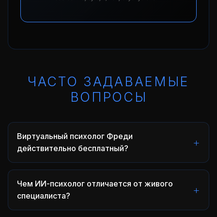
ЧАСТО ЗАДАВАЕМЫЕ
ВОПРОСЫ
Виртуальный психолог Фреди
действительно бесплатный?
Да, базовая версия Фреди полностью
бесплатна и доступна без регистрации.
Чем ИИ-психолог отличается от живого
специалиста?
Бесплатно работают чат с ИИ-
психологом, психологический тест,
ИИ-психолог доступен 24/7, анонимен и