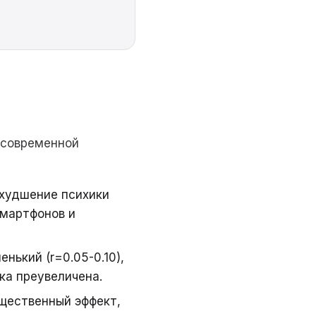
 современной
худшение психики
смартфонов и
нький (r=0.05-0.10),
ка преувеличена.
ественный эффект,