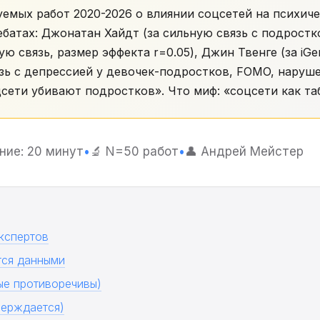
уемых работ 2020-2026 о влиянии соцсетей на психиче
ебатах: Джонатан Хайдт (за сильную связь с подростк
ую связь, размер эффекта r=0.05), Джин Твенге (за iGe
зь с депрессией у девочек-подростков, FOMO, наруше
сети убивают подростков». Что миф: «соцсети как та
ние: 20 минут
•
🔬 N=50 работ
•
👤 Андрей Мейстер
экспертов
тся данными
ые противоречивы)
верждается)