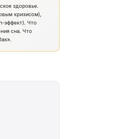
ское здоровье.
овым кризисом),
n-эффект). Что
ния сна. Что
бак».