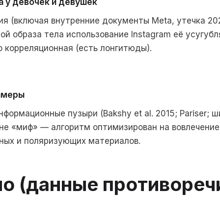
а у девочек и девушек
ия (включая внутренние документы Meta, утечка 202
ой образа тела использование Instagram её усугубл
о корреляционная (есть лонгитюды).
амеры
ормационные пузыри (Bakshy et al. 2015; Pariser; 
не «миф» — алгоритм оптимизирован на вовлечение,
ных и поляризующих материалов.
но (данные противореч