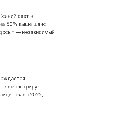
(синий свет +
, на 50% выше шанс
недосып — независимый
верждается
ю, демонстрируют
плицировано 2022,