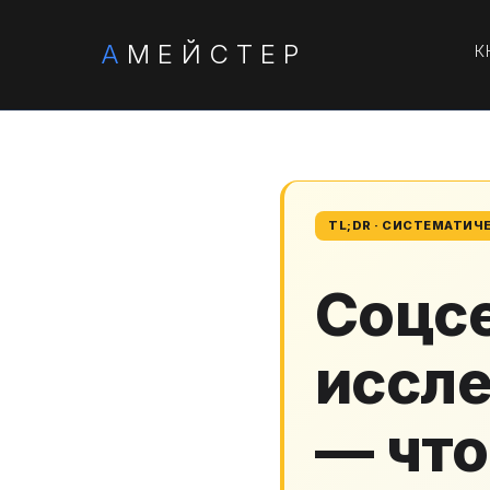
А
МЕЙСТЕР
К
TL;DR · СИСТЕМАТИЧ
Соцсе
иссл
— что