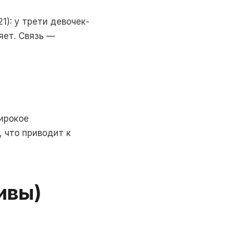
1): у трети девочек-
яет. Связь —
широкое
 что приводит к
ивы)