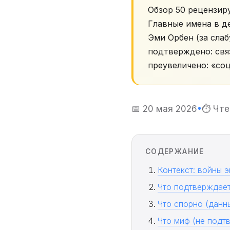
Обзор 50 рецензир
Главные имена в д
Эми Орбен (за слаб
подтверждено: свя
преувеличено: «соц
📅 20 мая 2026
•
⏱ Чте
СОДЕРЖАНИЕ
Контекст: войны 
Что подтверждае
Что спорно (данн
Что миф (не подт