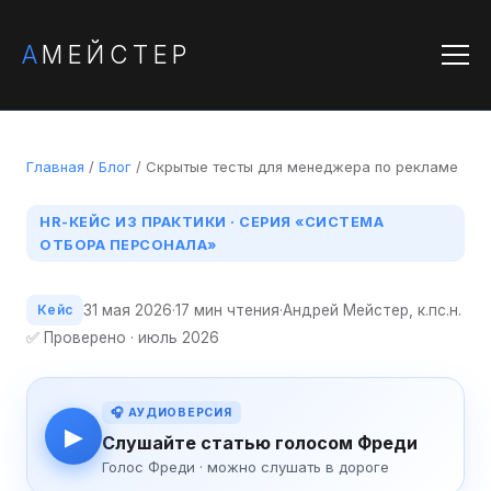
А
МЕЙСТЕР
Главная
/
Блог
/ Скрытые тесты для менеджера по рекламе
HR-КЕЙС ИЗ ПРАКТИКИ · СЕРИЯ «СИСТЕМА
ОТБОРА ПЕРСОНАЛА»
31 мая 2026
·
17 мин чтения
·
Андрей Мейстер, к.пс.н.
Кейс
✅ Проверено · июль 2026
🎧 АУДИОВЕРСИЯ
▶
Слушайте статью голосом Фреди
Голос Фреди · можно слушать в дороге