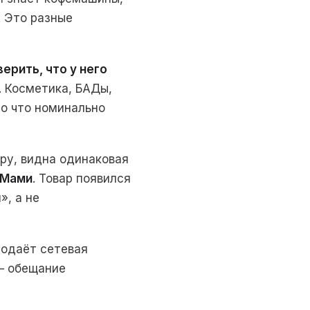
. Это разные
ерить, что у него
. Косметика, БАДы,
ло что номинально
ру, видна одинаковая
ОМами
. Товар появился
», а не
родаёт сетевая
 — обещание