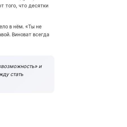
т того, что десятки
ело в нём. «Ты не
авой. Виноват всегда
 «возможность» и
жду стать