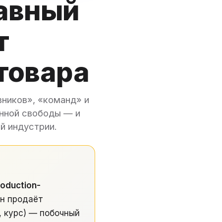
лавный
т
 товара
вников», «команд» и
нной свободы — и
й индустрии.
roduction-
Он продаёт
, курс) — побочный