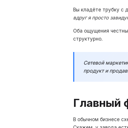
Вы кладёте трубку с
вдруг я просто завид
Оба ощущения честные
структурно.
Сетевой маркетин
продукт и продав
Главный 
В обычном бизнесе сх
Скажем, у завода ес