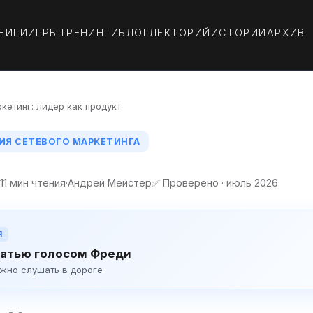
НИГИ
ИГРЫ
ТРЕНИНГИ
БЛОГ
ЛЕКТОРИЙ
ИСТОРИИ
АРХИВ
кетинг: лидер как продукт
ИЯ СЕТЕВОГО МАРКЕТИНГА
·
11 мин чтения
·
Андрей Мейстер
✅ Проверено · июль 2026
Я
атью голосом Фреди
ожно слушать в дороге