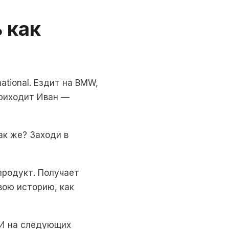
 как
tional. Ездит на BMW,
приходит Иван —
ак же? Заходи в
продукт. Получает
вою историю, как
 И на следующих