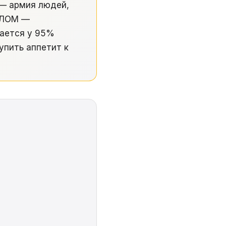
 — армия людей,
у ЛОМ —
дается у 95%
упить аппетит к