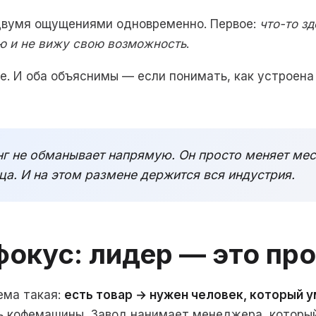
 двумя ощущениями одновременно. Первое:
что-то зд
ую и не вижу свою возможность
.
. И оба объяснимы — если понимать, как устроена
г не обманывает напрямую. Он просто меняет мес
ца. И на этом размене держится вся индустрия.
фокус: лидер — это пр
ема такая:
есть товар → нужен человек, который у
ть кофемашины. Завод нанимает менеджера, которы