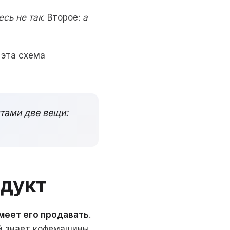
есь не так
. Второе:
а
 эта схема
тами две вещи:
одукт
меет его продавать
.
й знает кофемашины,