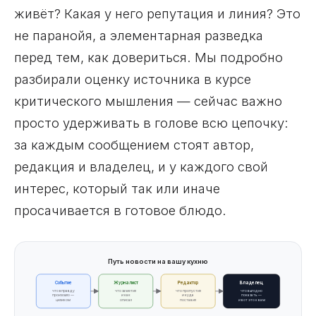
живёт? Какая у него репутация и линия? Это
не паранойя, а элементарная разведка
перед тем, как довериться. Мы подробно
разбирали оценку источника в курсе
критического мышления — сейчас важно
просто удерживать в голове всю цепочку:
за каждым сообщением стоят автор,
редакция и владелец, и у каждого свой
интерес, который так или иначе
просачивается в готовое блюдо.
Путь новости на вашу кухню
Событие
Журналист
Редактор
Владелец
что вправду
что заметил
что пропустил
что выгодно
произошло —
и как
и куда
показать —
целиком
описал
поставил
и вот это к вам