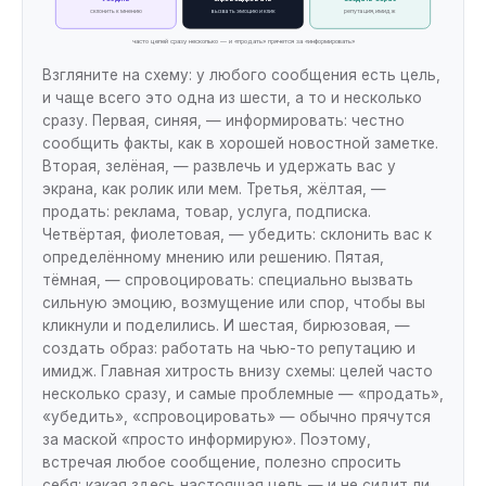
склонить к мнению
вызвать эмоцию и клик
репутация, имидж
часто целей сразу несколько — и «продать» прячется за «информировать»
Взгляните на схему: у любого сообщения есть цель,
и чаще всего это одна из шести, а то и несколько
сразу. Первая, синяя, — информировать: честно
сообщить факты, как в хорошей новостной заметке.
Вторая, зелёная, — развлечь и удержать вас у
экрана, как ролик или мем. Третья, жёлтая, —
продать: реклама, товар, услуга, подписка.
Четвёртая, фиолетовая, — убедить: склонить вас к
определённому мнению или решению. Пятая,
тёмная, — спровоцировать: специально вызвать
сильную эмоцию, возмущение или спор, чтобы вы
кликнули и поделились. И шестая, бирюзовая, —
создать образ: работать на чью-то репутацию и
имидж. Главная хитрость внизу схемы: целей часто
несколько сразу, и самые проблемные — «продать»,
«убедить», «спровоцировать» — обычно прячутся
за маской «просто информирую». Поэтому,
встречая любое сообщение, полезно спросить
себя: какая здесь настоящая цель — и не сидит ли