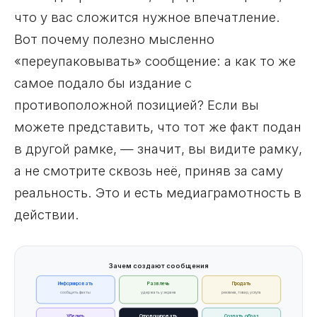
что у вас сложится нужное впечатление.
Вот почему полезно мысленно
«переупаковывать» сообщение: а как то же
самое подало бы издание с
противоположной позицией? Если вы
можете представить, что тот же факт подан
в другой рамке, — значит, вы видите рамку,
а не смотрите сквозь неё, приняв за саму
реальность. Это и есть медиаграмотность в
действии.
Зачем создают сообщения
Информировать
Развлечь
Продать
сообщить факты
удержать у экрана
реклама, товар, услуга
Убедить
Спровоцировать
Создать образ