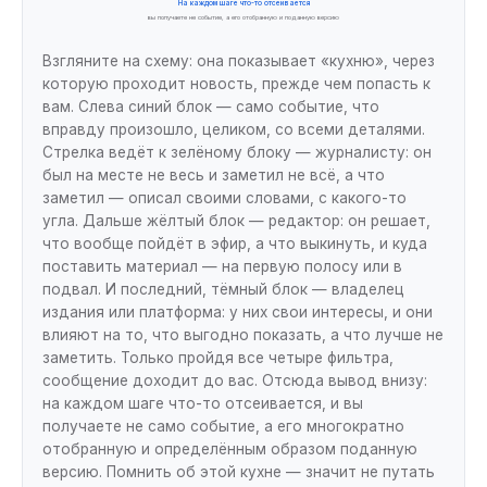
На каждом шаге что-то отсеивается
вы получаете не событие, а его отобранную и поданную версию
Взгляните на схему: она показывает «кухню», через
которую проходит новость, прежде чем попасть к
вам. Слева синий блок — само событие, что
вправду произошло, целиком, со всеми деталями.
Стрелка ведёт к зелёному блоку — журналисту: он
был на месте не весь и заметил не всё, а что
заметил — описал своими словами, с какого-то
угла. Дальше жёлтый блок — редактор: он решает,
что вообще пойдёт в эфир, а что выкинуть, и куда
поставить материал — на первую полосу или в
подвал. И последний, тёмный блок — владелец
издания или платформа: у них свои интересы, и они
влияют на то, что выгодно показать, а что лучше не
заметить. Только пройдя все четыре фильтра,
сообщение доходит до вас. Отсюда вывод внизу:
на каждом шаге что-то отсеивается, и вы
получаете не само событие, а его многократно
отобранную и определённым образом поданную
версию. Помнить об этой кухне — значит не путать