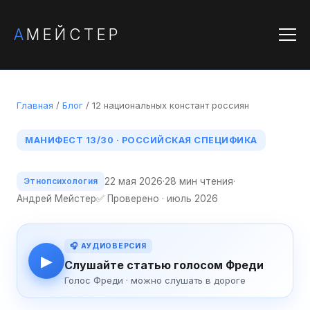
А
МЕЙСТЕР
Главная
/
Блог
/ 12 национальных констант россиян
МАНИФЕСТ 13/30 · РОССИЙСКАЯ СПЕЦИФИКА
22 мая 2026
·
28 мин чтения
·
Этнопсихология
Андрей Мейстер
✅ Проверено · июль 2026
🎧 АУДИОВЕРСИЯ
▶
Слушайте статью голосом Фреди
Голос Фреди · можно слушать в дороге